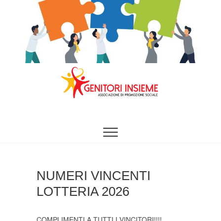
Vai
al
contenuto
INSIEME È MEGLIO
Genitori Insieme –
Aps
NUMERI VINCENTI
LOTTERIA 2026
COMPLIMENTI A TUTTI I VINCITORI!!!!