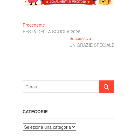
Navigazione
Articolo
Precedente
precedente:
FESTA DELLA SCUOLA 2026
articoli
Articolo
Successivo
successivo:
UN GRAZIE SPECIALE
Cerca
…
CATEGORIE
Categorie