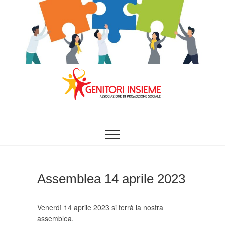
Vai
al
contenuto
INSIEME È MEGLIO
Genitori Insieme –
Aps
Assemblea 14 aprile 2023
Venerdì 14 aprile 2023 si terrà la nostra
assemblea.