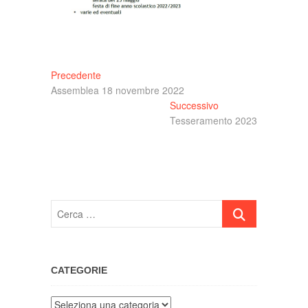
Navigazione
Articolo
Precedente
precedente:
Assemblea 18 novembre 2022
articoli
Articolo
Successivo
successivo:
Tesseramento 2023
Cerca
…
CATEGORIE
Categorie