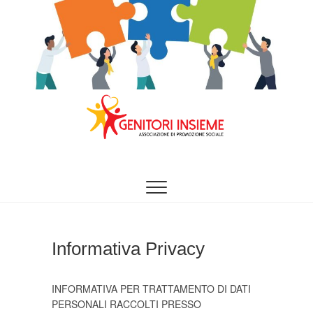
Vai
al
contenuto
INSIEME È MEGLIO
Genitori Insieme –
Aps
Informativa Privacy
INFORMATIVA PER TRATTAMENTO DI DATI
PERSONALI RACCOLTI PRESSO