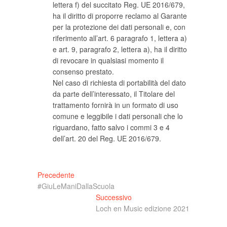
lettera f) del succitato Reg. UE 2016/679,
ha il diritto di proporre reclamo al Garante
per la protezione dei dati personali e, con
riferimento all’art. 6 paragrafo 1, lettera a)
e art. 9, paragrafo 2, lettera a), ha il diritto
di revocare in qualsiasi momento il
consenso prestato.
Nel caso di richiesta di portabilità del dato
da parte dell’interessato, il Titolare del
trattamento fornirà in un formato di uso
comune e leggibile i dati personali che lo
riguardano, fatto salvo i commi 3 e 4
dell’art. 20 del Reg. UE 2016/679.
Navigazione
Articolo
Precedente
precedente:
#GiuLeManiDallaScuola
articoli
Articolo
Successivo
successivo:
Loch en Music edizione 2021