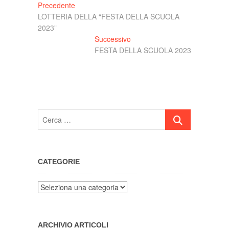
Navigazione
Articolo
Precedente
precedente:
LOTTERIA DELLA “FESTA DELLA SCUOLA
articoli
2023”
Articolo
Successivo
successivo:
FESTA DELLA SCUOLA 2023
Cerca
…
CATEGORIE
Categorie
ARCHIVIO ARTICOLI