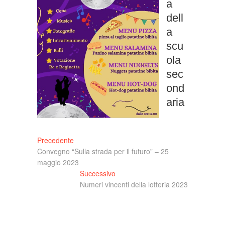
a
dell
a
scu
ola
sec
ond
aria
Navigazione
Articolo
Precedente
precedente:
Convegno “Sulla strada per il futuro” – 25
articoli
maggio 2023
Articolo
Successivo
successivo:
Numeri vincenti della lotteria 2023