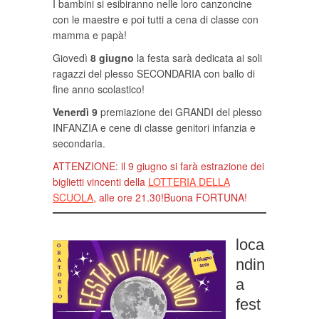
I bambini si esibiranno nelle loro canzoncine
con le maestre e poi tutti a cena di classe con
mamma e papà!
Giovedì
8 giugno
la festa sarà dedicata ai soli
ragazzi del plesso SECONDARIA con ballo di
fine anno scolastico!
Venerdì 9
premiazione dei GRANDI del plesso
INFANZIA e cene di classe genitori infanzia e
secondaria.
ATTENZIONE: il 9 giugno si farà estrazione dei
biglietti vincenti della
LOTTERIA DELLA
SCUOLA
, alle ore 21.30!Buona FORTUNA!
loca
ndin
a
fest